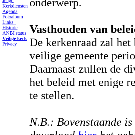
onderwerp.
Jeugd
Kerkdiensten
Agenda
Fotoalbum
Links
Vasthouden van belei
Historie
ANBI status
De kerkenraad zal het 
Veilige kerk
Privacy
veilige gemeente perio
Daarnaast zullen de d
het beleid met enige r
te stellen.
N.B.: Bovenstaande is
download
hier
het geh