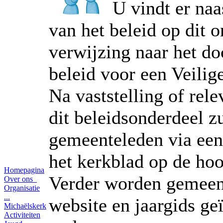
U vindt er naa
van het beleid op dit 
verwijzing naar het do
beleid voor een Veilig
Na vaststelling of rel
dit beleidsonderdeel z
gemeenteleden via een 
het kerkblad op de ho
Homepagina
Verder worden gemeen
Over ons
Organisatie
...
website en jaargids g
e
Michaëlskerk
Activiteiten