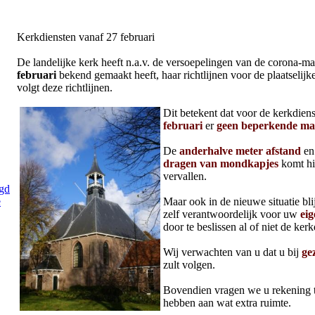
Kerkdiensten vanaf 27 februari
De landelijke kerk heeft n.a.v. de versoepelingen van de corona-m
februari
bekend gemaakt heeft, haar richtlijnen voor de plaatselij
volgt deze richtlijnen.
Dit betekent dat voor de kerkdie
februari
er
geen beperkende ma
De
anderhalve meter afstand
en 
dragen van mondkapjes
komt hi
vervallen.
gd
e
Maar ook in de nieuwe situatie bli
zelf verantwoordelijk voor uw
eig
door te beslissen al of niet de ker
Wij verwachten van u dat u bij
ge
zult volgen.
Bovendien vragen we u rekening 
hebben aan wat extra ruimte.