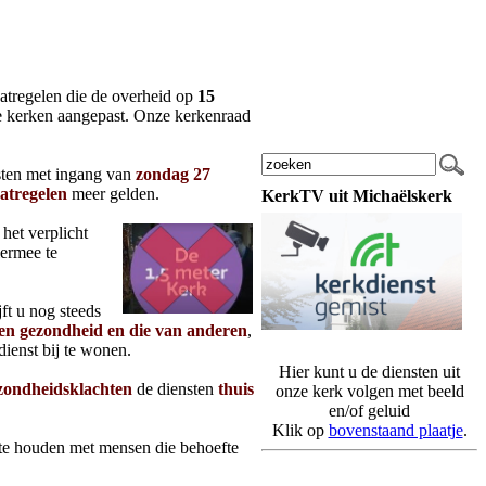
aatregelen die de overheid op
15
ke kerken aangepast. Onze kerkenraad
nsten met ingang van
zondag 27
atregelen
meer gelden.
KerkTV uit Michaëlskerk
het verplicht
ermee te
jft u nog steeds
en
gezondheid en die van anderen
,
kdienst bij te wonen.
Hier kunt u de diensten uit
zondheidsklachten
de diensten
thuis
onze kerk volgen met beeld
en/of geluid
Klik op
bovenstaand plaatje
.
te houden met mensen die behoefte