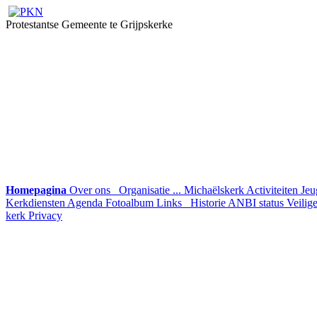
Protestantse Gemeente te Grijpskerke
Homepagina
Over ons
Organisatie ...
Michaëlskerk
Activiteiten
Jeu
Kerkdiensten
Agenda
Fotoalbum
Links
Historie
ANBI status
Veilig
kerk
Privacy