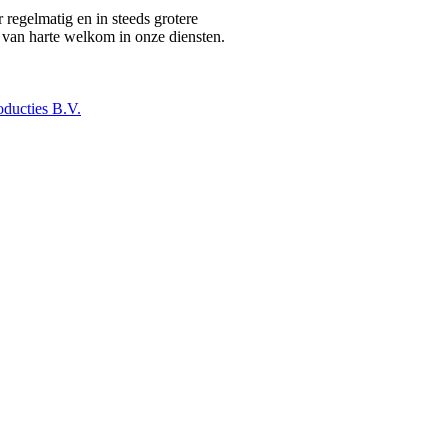
regelmatig en in steeds grotere
d van harte welkom in onze diensten.
ducties B.V.