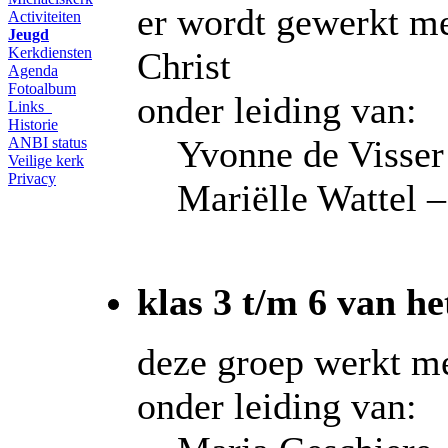
er wordt gewerkt me
Activiteiten
Jeugd
Kerkdiensten
Christ
Agenda
Fotoalbum
onder leiding van:
Links
Historie
Yvonne de Visser
ANBI status
Veilige kerk
Privacy
Mariëlle Wattel 
klas 3 t/m 6 van he
deze groep werkt me
onder leiding van: