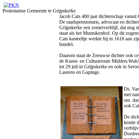
Protestantse Gemeente te Grijpskerke
Jacob Cats 400 jaar dichterschap vanuit 
De raadspensionaris, advocaat en dichter
Grijpskerke een zomerverblijf, dat nog 
staat als het Munnikenhof. Op dit zoge
Cats kasteeltje werkte hij in 1618 aan zij
bundel.
Daarom staat de Zeeuwse dichter ook cen
de Kunst- en Cultuurroute Midden-Walc
tot 29 juli in Grijpskerke en ook in Seroo
Laurens en Gapinge.
Ds. Van
met nam
om dan 
ook Cat
De dich
kende d
verblij
Dordrec