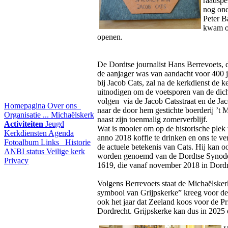
raadspe
nog ond
Peter B
kwam om
openen.
De Dordtse journalist Hans Berrevoets, 
de aanjager was van aandacht voor 400 j
bij Jacob Cats, zal na de kerkdienst de 
uitnodigen om de voetsporen van de dich
volgen via de Jacob Catsstraat en de J
Homepagina
Over ons
naar de door hem gestichte boerderij ’t
Organisatie ...
Michaëlskerk
naast zijn toenmalig zomerverblijf.
Activiteiten
Jeugd
Wat is mooier om op de historische plek
Kerkdiensten
Agenda
anno 2018 koffie te drinken en ons te ve
Fotoalbum
Links
Historie
de actuele betekenis van Cats. Hij kan o
ANBI status
Veilige kerk
worden genoemd van de Dordtse Synod
Privacy
1619, die vanaf november 2018 in Dordre
Volgens Berrevoets staat de Michaëlskerk
symbool van Grijpskerke” kreeg voor de e
ook het jaar dat Zeeland koos voor de Pr
Dordrecht. Grijpskerke kan dus in 2025 oo