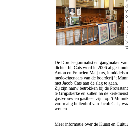
H
d
v
o
k
m
g
U
b
t
De Dordtse journalist en gangmaker van
dichter bij Cats werd in 2006 al gestimu
Anton en Francien Maljaars, inmiddels n
mede-eigenaars van de boerderij ’t Mun
met Jacob Cats aan de slag te gaan.
Zij zijn nauw betrokken bij de Protesta
te Grijpskerke en zullen na de kerkdiens
gastvrouw en gastheer zijn op ’t Munni
voormalig buitenhof van Jacob Cats, waa
wonen.
Meer informatie over de Kunst en Cultuu