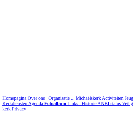
Homepagina
Over ons
Organisatie ...
Michaëlskerk
Activiteiten
Jeu
Kerkdiensten
Agenda
Fotoalbum
Links
Historie
ANBI status
Veili
kerk
Privacy