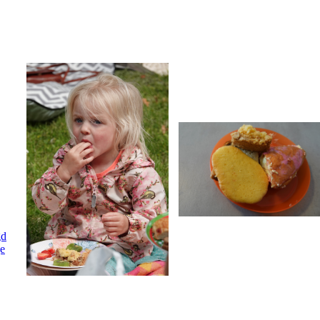
gd
ge